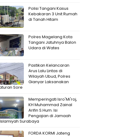
Polisi Tangani Kasus
Kebakaran 3 Unit Rumah
di Tanah Hitam
Polres Magelang Kota
Tangani Jatuhnya Balon
Udara di Wates
Pastikan Kelancaran
Arus Lalu Lintas di
Wilayah Ubud, Polres
Gianyar Laksanakan
aturan Sore
Memperingati Isro'Mi'roj,
KH Muhammad Zainal
Arifin S.Hum. Isi
Pengajian di Jamaah
 Islamiyah Surabaya
FORDA KORMI Jateng