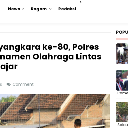
>
News
Ragam
Redaksi
POPU
yangkara ke-80, Polres
rnamen Olahraga Lintas
lajar
ws
Comment
Peme
Selat