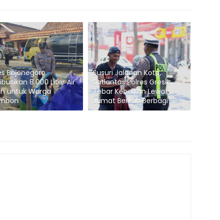
es Bojonegoro
Susuri Jalanan Kota,
ribusikan 8.000 Liter Air
Satlantas Polres Gresik
ih untuk Warga
Tebar Kebaikan Lewat
mbon
Jumat Berkah Berbagi