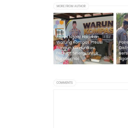
MORE FROM AUTHOR
Polres Ngawi Hadirkan
Warung Kompas Presisi
Polr
Bangun Komunikasi
Dist
Perkuat Sinergi untuk
Bers
Kamtibmas
Nga
COMMENTS