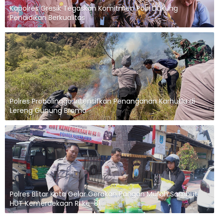
Kapolres Gresik Tegaskan Komitmen Polri Dukung
Pendidikan Berkualitas
Polres Probolinggo Intensifkan Penanganan Karhutla di
Lereng Gunung Bromo
Polres Blitar Kota Gelar Gerakan Pangan Murah Sambut
HUT Kemerdekaan RI ke-81